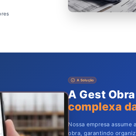
ores
A Solução
A Gest Obra
complexa da
Nossa empresa assume 
obra, garantindo organiza