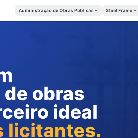
Administração de Obras Públicas
Steel Frame
em
 de obras
rceiro ideal
licitantes.