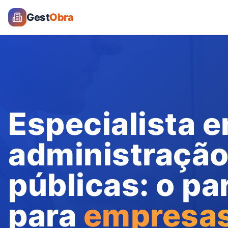
Gest
Obra
Especialista 
administração
públicas: o pa
para
empresas 